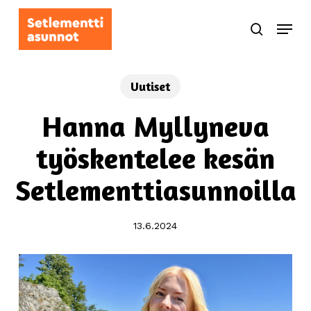
Skip
Menu
to
search
main
content
Uutiset
Hanna Myllyneva
työskentelee kesän
Setlementtiasunnoilla
13.6.2024