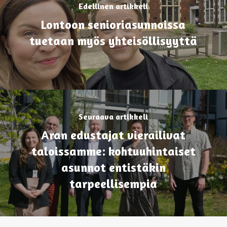
Edellinen artikkeli
Lontoon senioriasunnoissa
tuetaan myös yhteisöllisyyttä
Seuraava artikkeli
Aran edustajat vierailivat
taloissamme: kohtuuhintaiset
asunnot entistäkin
tarpeellisempia