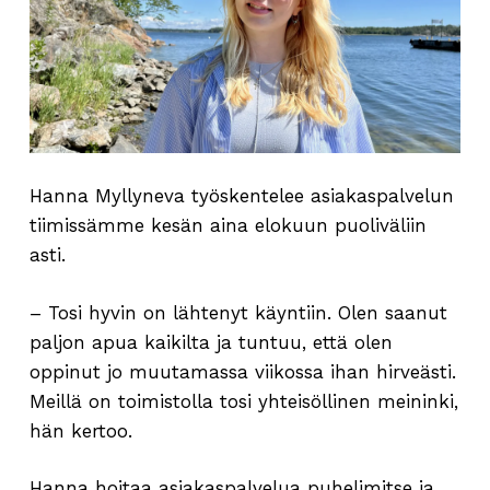
Hanna Myllyneva työskentelee asiakaspalvelun
tiimissämme kesän aina elokuun puoliväliin
asti.
– Tosi hyvin on lähtenyt käyntiin. Olen saanut
paljon apua kaikilta ja tuntuu, että olen
oppinut jo muutamassa viikossa ihan hirveästi.
Meillä on toimistolla tosi yhteisöllinen meininki,
hän kertoo.
Hanna hoitaa asiakaspalvelua puhelimitse ja