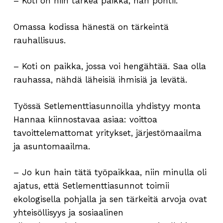
– Koti on niin tärkeä paikka, hän pohtii.
Omassa kodissa hänestä on tärkeintä
rauhallisuus.
– Koti on paikka, jossa voi hengähtää. Saa olla
rauhassa, nähdä läheisiä ihmisiä ja levätä.
Työssä Setlementtiasunnoilla yhdistyy monta
Hannaa kiinnostavaa asiaa: voittoa
tavoittelemattomat yritykset, järjestömaailma
ja asuntomaailma.
– Jo kun hain tätä työpaikkaa, niin minulla oli
ajatus, että Setlementtiasunnot toimii
ekologisella pohjalla ja sen tärkeitä arvoja ovat
yhteisöllisyys ja sosiaalinen