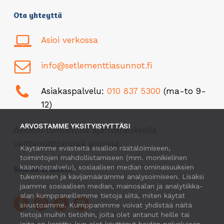
Ota yhteyttä
Asioi verkossa
info@setlementtiasunnot.fi
Asiakaspalvelu:
010 837 5300
(ma-to 9-
12)
ARVOSTAMME YKSITYISYYTTÄSI
Asiointi toimistolla ajanvarauksella
välttämättömissä asioissa.
Käytämme evästeitä sisällön räätälöimiseen,
toimintojen mahdollistamiseen (mm. monikielinen
käännöspalvelu), sosiaalisen median ominaisuuksien
Seuraa somessa
tukemiseen ja kävijämäärämme analysoimiseen. Lisäksi
jaamme sosiaalisen median, mainosalan ja analytiikka-
alan kumppaneillemme tietoja siitä, miten käytät
sivustoamme. Kumppanimme voivat yhdistää näitä
tietoja muihin tietoihin, joita olet antanut heille tai