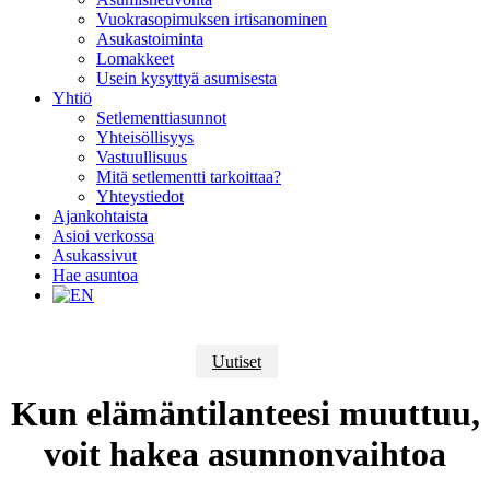
Vuokrasopimuksen irtisanominen
Asukastoiminta
Lomakkeet
Usein kysyttyä asumisesta
Yhtiö
Setlementtiasunnot
Yhteisöllisyys
Vastuullisuus
Mitä setlementti tarkoittaa?
Yhteystiedot
Ajankohtaista
Asioi verkossa
Asukassivut
Hae asuntoa
Uutiset
Kun elämäntilanteesi muuttuu,
voit hakea asunnonvaihtoa