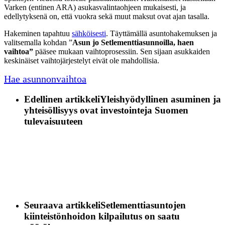
Varken (entinen ARA) asukasvalintaohjeen mukaisesti, ja
edellytyksenä on, että vuokra sekä muut maksut ovat ajan tasalla.
Hakeminen tapahtuu
sähköisesti
. Täyttämällä asuntohakemuksen ja
valitsemalla kohdan ”
Asun jo Setlementtiasunnoilla, haen
vaihtoa”
pääsee mukaan vaihtoprosessiin. Sen sijaan asukkaiden
keskinäiset vaihtojärjestelyt eivät ole mahdollisia.
Hae asunnonvaihtoa
Edellinen artikkeli
Yleishyödyllinen asuminen ja
yhteisöllisyys ovat investointeja Suomen
tulevaisuuteen
Seuraava artikkeli
Setlementtiasuntojen
kiinteistönhoidon kilpailutus on saatu