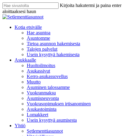
Skip
Kirjoita hakutermi ja paina enter
to
aloittaaksesi haun
main
Sulje
content
haku
search
Menu
Kotia etsivälle
Hae asuntoa
Asuntomme
Tietoa asunnon hakemisesta
Talojen palvelut
Usein kysyttyä hakemisesta
Asukkaalle
Huoltoilmoitus
Asukassivut
Kerro-asukassovellus
Muutto
Asuminen talossamme
Vuokranmaksu
Asumisneuvonta
Vuokrasopimuksen irtisanominen
Asukastoiminta
Lomakkeet
Usein kysyttyä asumisesta
Yhtiö
Setlementtiasunnot