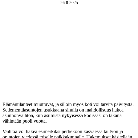
26.8.2025
Elämäntilanteet muuttuvat, ja silloin myös koti voi tarvita päivitystä.
Setlementtiasuntojen asukkaana sinulla on mahdollisuus hakea
asunnonvaihtoa, kun asumista nykyisessä kodissasi on takana
vähintään puoli vuotta.
Vaihtoa voi hakea esimerkiksi perhekoon kasvaessa tai työn ja
opintojen viedessä toiselle paikkakunnalle. Hakemukset käsitellään