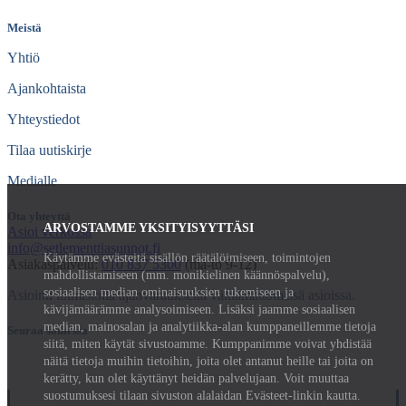
Meistä
Yhtiö
Ajankohtaista
Yhteystiedot
Tilaa uutiskirje
Medialle
Ota yhteyttä
ARVOSTAMME YKSITYISYYTTÄSI
Asioi verkossa
info@setlementtiasunnot.fi
Käytämme evästeitä sisällön räätälöimiseen, toimintojen
Asiakaspalvelu:
010 837 5300
(ma-to 9-12)
mahdollistamiseen (mm. monikielinen käännöspalvelu),
sosiaalisen median ominaisuuksien tukemiseen ja
Asiointi toimistolla ajanvarauksella välttämättömissä asioissa.
kävijämäärämme analysoimiseen. Lisäksi jaamme sosiaalisen
median, mainosalan ja analytiikka-alan kumppaneillemme tietoja
Seuraa somessa
siitä, miten käytät sivustoamme. Kumppanimme voivat yhdistää
näitä tietoja muihin tietoihin, joita olet antanut heille tai joita on
kerätty, kun olet käyttänyt heidän palvelujaan. Voit muuttaa
suostumuksesi tilaan sivuston alalaidan Evästeet-linkin kautta.