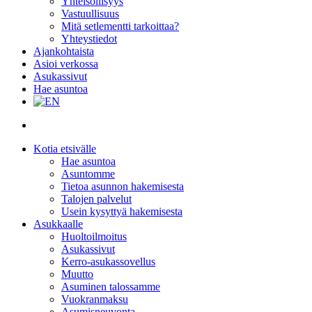
Yhteisöllisyys
Vastuullisuus
Mitä setlementti tarkoittaa?
Yhteystiedot
Ajankohtaista
Asioi verkossa
Asukassivut
Hae asuntoa
search
Kotia etsivälle
Hae asuntoa
Asuntomme
Tietoa asunnon hakemisesta
Talojen palvelut
Usein kysyttyä hakemisesta
Asukkaalle
Huoltoilmoitus
Asukassivut
Kerro-asukassovellus
Muutto
Asuminen talossamme
Vuokranmaksu
Asumisneuvonta