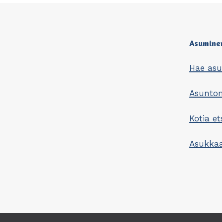
Asumine
Hae as
Asunt
Kotia et
Asukkaa