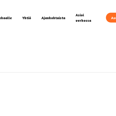
Asioi
kkaalle
Yhtiö
Ajankohtaista
As
verkossa
esi haun
0
0