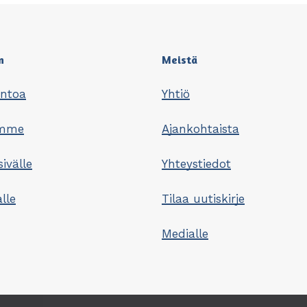
n
Meistä
untoa
Yhtiö
omme
Ajankohtaista
sivälle
Yhteystiedot
lle
Tilaa uutiskirje
Medialle