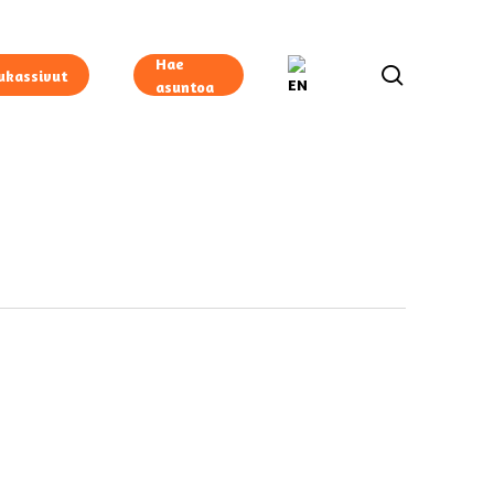
Hae
search
ukassivut
asuntoa