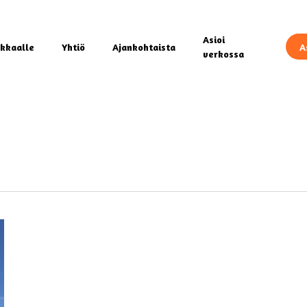
Asioi
kkaalle
Yhtiö
Ajankohtaista
A
verkossa
esi haun