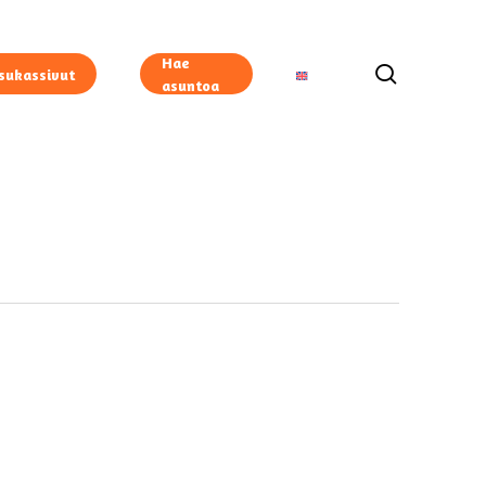
Hae
search
sukassivut
asuntoa