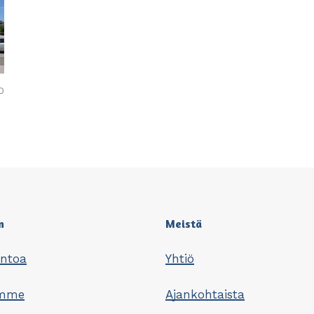
0
n
Meistä
untoa
Yhtiö
omme
Ajankohtaista