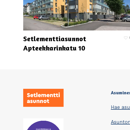
Setlementti­asunnot
Apteekkarinkatu 10
Asumine
Hae as
Asunt