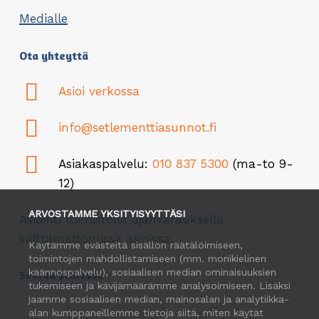
Medialle
Ota yhteyttä
Asioi verkossa
info@setlementtiasunnot.fi
Asiakaspalvelu:
010 837 5300
(ma-to 9-
12)
ARVOSTAMME YKSITYISYYTTÄSI
Asiointi toimistolla ajanvarauksella
välttämättömissä asioissa.
Käytämme evästeitä sisällön räätälöimiseen,
toimintojen mahdollistamiseen (mm. monikielinen
käännöspalvelu), sosiaalisen median ominaisuuksien
Seuraa somessa
tukemiseen ja kävijämäärämme analysoimiseen. Lisäksi
jaamme sosiaalisen median, mainosalan ja analytiikka-
alan kumppaneillemme tietoja siitä, miten käytät