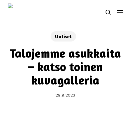
Skip
Menu
to
search
main
content
Uutiset
Talojemme asukkaita
– katso toinen
kuvagalleria
29.9.2023