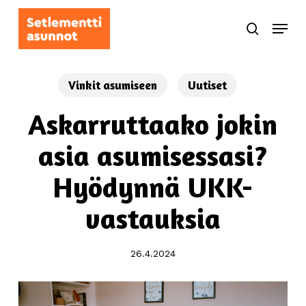
Skip
Menu
to
search
main
content
Vinkit asumiseen
Uutiset
Askarruttaako jokin
asia asumisessasi?
Hyödynnä UKK-
vastauksia
26.4.2024