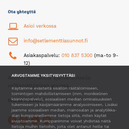
Ota yhteyttä
Asioi verkossa
info@setlementtiasunnot.fi
Asiakaspalvelu:
010 837 5300
(ma-to 9-
12)
ARVOSTAMME YKSITYISYYTTÄSI
Asiointi toimistolla ajanvarauksella
välttämättömissä asioissa.
Käytämme evästeitä sisällön räätälöimiseen,
toimintojen mahdollistamiseen (mm. monikielinen
käännöspalvelu), sosiaalisen median ominaisuuksien
Seuraa somessa
tukemiseen ja kävijämäärämme analysoimiseen. Lisäksi
jaamme sosiaalisen median, mainosalan ja analytiikka-
alan kumppaneillemme tietoja siitä, miten käytät
sivustoamme. Kumppanimme voivat yhdistää näitä
tietoja muihin tietoihin, joita olet antanut heille tai