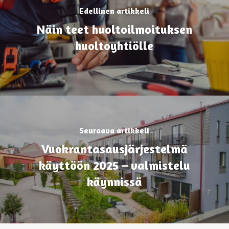
Edellinen artikkeli
Näin teet huoltoilmoituksen
huoltoyhtiölle
Seuraava artikkeli
Vuokrantasausjärjestelmä
käyttöön 2025 – valmistelu
käynnissä