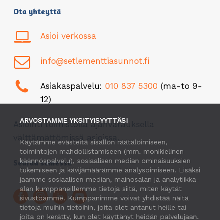
Ota yhteyttä
Asioi verkossa
info@setlementtiasunnot.fi
Asiakaspalvelu:
010 837 5300
(ma-to 9-
12)
ARVOSTAMME YKSITYISYYTTÄSI
Asiointi toimistolla ajanvarauksella
välttämättömissä asioissa.
Käytämme evästeitä sisällön räätälöimiseen,
toimintojen mahdollistamiseen (mm. monikielinen
käännöspalvelu), sosiaalisen median ominaisuuksien
Seuraa somessa
tukemiseen ja kävijämäärämme analysoimiseen. Lisäksi
jaamme sosiaalisen median, mainosalan ja analytiikka-
alan kumppaneillemme tietoja siitä, miten käytät
sivustoamme. Kumppanimme voivat yhdistää näitä
tietoja muihin tietoihin, joita olet antanut heille tai
joita on kerätty, kun olet käyttänyt heidän palvelujaan.