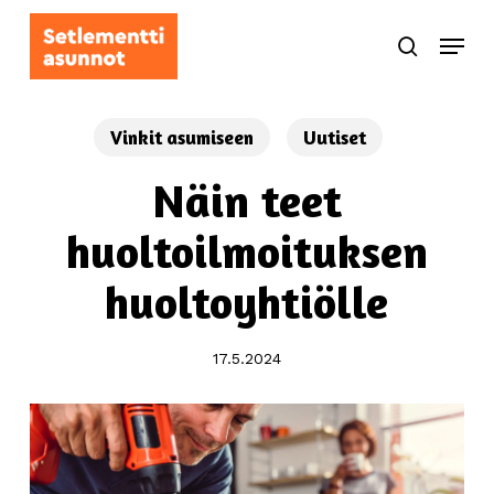
Skip
Menu
to
search
main
content
Vinkit asumiseen
Uutiset
Näin teet
huoltoilmoituksen
huoltoyhtiölle
17.5.2024