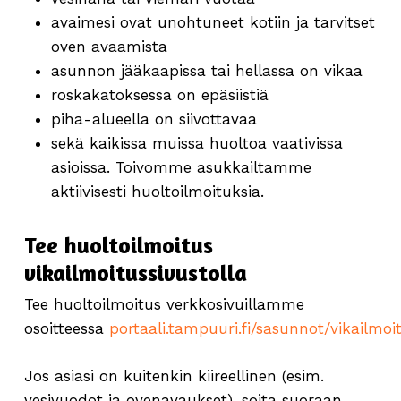
avaimesi ovat unohtuneet kotiin ja tarvitset
oven avaamista
asunnon jääkaapissa tai hellassa on vikaa
roskakatoksessa on epäsiistiä
piha-alueella on siivottavaa
sekä kaikissa muissa huoltoa vaativissa
asioissa. Toivomme asukkailtamme
aktiivisesti huoltoilmoituksia.
Tee huoltoilmoitus
vikailmoitussivustolla
Tee huoltoilmoitus verkkosivuillamme
osoitteessa
portaali.tampuuri.fi/sasunnot/vikailmoi
Jos asiasi on kuitenkin kiireellinen (esim.
vesivuodot ja ovenavaukset), soita suoraan