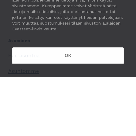
alan kumppaneillemme tietoja siitä, miten käytät
sivustoamme. Kumppanimme voivat yhdistää näitä
tietoja muihin tietoihin, joita olet antanut heille tai
joita on kerätty, kun olet käyttänyt heidän palvelujaan.
Voit muuttaa suostumuksesi tilaan sivuston alalaidan
Evästeet-linkin kautta.
Asuminen
Hae asuntoa
OK
Asuntomme
Kotia etsivälle
Asukkaalle
Meistä
Yhtiö