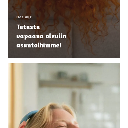
Hae nyt
Tutustu
vapaana oleviin
asuntoihimme!
Opiskelija-
asunnot
Helsingissä
–
hae
nyt!