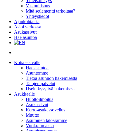
Yhteisöllisyys
Vastuullisuus
Mitä setlementti tarkoittaa?
Yhteystiedot
Ajankohtaista
Asioi verkossa
Asukassivut
Hae asuntoa
search
Kotia etsivälle
Hae asuntoa
Asuntomme
Tietoa asunnon hakemisesta
Talojen palvelut
Usein kysyttyä hakemisesta
Asukkaalle
Huoltoilmoitus
Asukassivut
Kerro-asukassovellus
Muutto
Asuminen talossamme
Vuokranmaksu
Asumisneuvonta