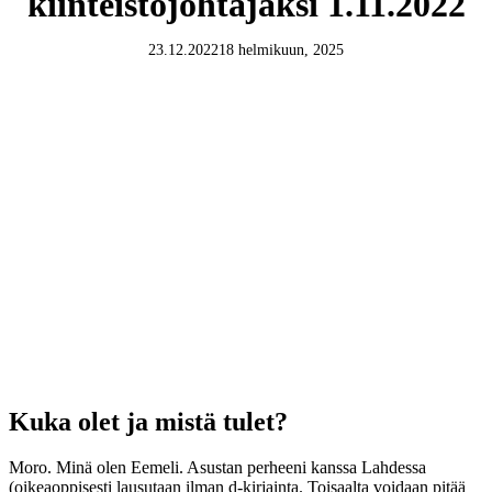
kiinteistöjohtajaksi 1.11.2022
23.12.2022
18 helmikuun, 2025
Kuka olet ja mistä tulet?
Moro. Minä olen Eemeli. Asustan perheeni kanssa Lahdessa
(oikeaoppisesti lausutaan ilman d-kirjainta. Toisaalta voidaan pitää