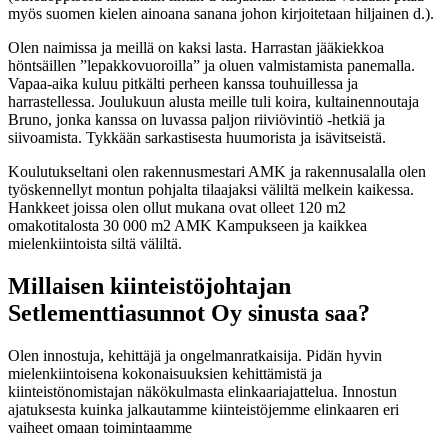
myös suomen kielen ainoana sanana johon kirjoitetaan hiljainen d.).
Olen naimissa ja meillä on kaksi lasta. Harrastan jääkiekkoa
höntsäillen ”lepakkovuoroilla” ja oluen valmistamista panemalla.
Vapaa-aika kuluu pitkälti perheen kanssa touhuillessa ja
harrastellessa. Joulukuun alusta meille tuli koira, kultainennoutaja
Bruno, jonka kanssa on luvassa paljon riiviövintiö -hetkiä ja
siivoamista. Tykkään sarkastisesta huumorista ja isävitseistä.
Koulutukseltani olen rakennusmestari AMK ja rakennusalalla olen
työskennellyt montun pohjalta tilaajaksi väliltä melkein kaikessa.
Hankkeet joissa olen ollut mukana ovat olleet 120 m2
omakotitalosta 30 000 m2 AMK Kampukseen ja kaikkea
mielenkiintoista siltä väliltä.
Millaisen kiinteistöjohtajan
Setlementtiasunnot Oy sinusta saa?
Olen innostuja, kehittäjä ja ongelmanratkaisija. Pidän hyvin
mielenkiintoisena kokonaisuuksien kehittämistä ja
kiinteistönomistajan näkökulmasta elinkaariajattelua. Innostun
ajatuksesta kuinka jalkautamme kiinteistöjemme elinkaaren eri
vaiheet omaan toimintaamme