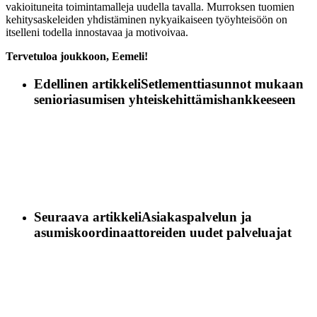
vakioituneita toimintamalleja uudella tavalla. Murroksen tuomien
kehitysaskeleiden yhdistäminen nykyaikaiseen työyhteisöön on
itselleni todella innostavaa ja motivoivaa.
Tervetuloa joukkoon, Eemeli!
Edellinen artikkeli
Setlementtiasunnot mukaan
senioriasumisen yhteiskehittämishankkeeseen
Seuraava artikkeli
Asiakaspalvelun ja
asumiskoordinaattoreiden uudet palveluajat