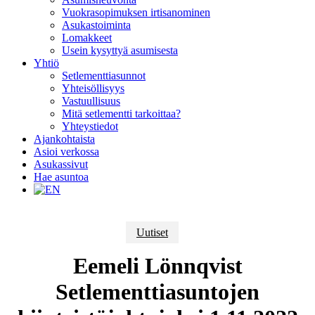
Vuokrasopimuksen irtisanominen
Asukastoiminta
Lomakkeet
Usein kysyttyä asumisesta
Yhtiö
Setlementtiasunnot
Yhteisöllisyys
Vastuullisuus
Mitä setlementti tarkoittaa?
Yhteystiedot
Ajankohtaista
Asioi verkossa
Asukassivut
Hae asuntoa
Uutiset
Eemeli Lönnqvist
Setlementtiasuntojen