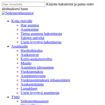
Skip
Kirjoita hakutermi ja paina enter
to
aloittaaksesi haun
main
Sulje
content
haku
search
Menu
Kotia etsivälle
Hae asuntoa
Asuntomme
Tietoa asunnon hakemisesta
Talojen palvelut
Usein kysyttyä hakemisesta
Asukkaalle
Huoltoilmoitus
Asukassivut
Kerro-asukassovellus
Muutto
Asuminen talossamme
Vuokranmaksu
Asumisneuvonta
Vuokrasopimuksen irtisanominen
Asukastoiminta
Lomakkeet
Usein kysyttyä asumisesta
Yhtiö
Setlementtiasunnot