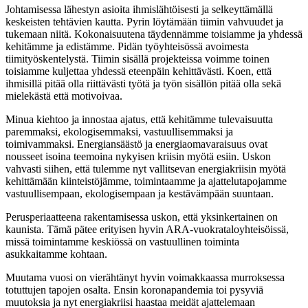
Johtamisessa lähestyn asioita ihmislähtöisesti ja selkeyttämällä
keskeisten tehtävien kautta. Pyrin löytämään tiimin vahvuudet ja
tukemaan niitä. Kokonaisuutena täydennämme toisiamme ja yhdessä
kehitämme ja edistämme. Pidän työyhteisössä avoimesta
tiimityöskentelystä. Tiimin sisällä projekteissa voimme toinen
toisiamme kuljettaa yhdessä eteenpäin kehittävästi. Koen, että
ihmisillä pitää olla riittävästi työtä ja työn sisällön pitää olla sekä
mielekästä että motivoivaa.
Minua kiehtoo ja innostaa ajatus, että kehitämme tulevaisuutta
paremmaksi, ekologisemmaksi, vastuullisemmaksi ja
toimivammaksi. Energiansäästö ja energiaomavaraisuus ovat
nousseet isoina teemoina nykyisen kriisin myötä esiin. Uskon
vahvasti siihen, että tulemme nyt vallitsevan energiakriisin myötä
kehittämään kiinteistöjämme, toimintaamme ja ajattelutapojamme
vastuullisempaan, ekologisempaan ja kestävämpään suuntaan.
Perusperiaatteena rakentamisessa uskon, että yksinkertainen on
kaunista. Tämä pätee erityisen hyvin ARA-vuokrataloyhteisöissä,
missä toimintamme keskiössä on vastuullinen toiminta
asukkaitamme kohtaan.
Muutama vuosi on vierähtänyt hyvin voimakkaassa murroksessa
totuttujen tapojen osalta. Ensin koronapandemia toi pysyviä
muutoksia ja nyt energiakriisi haastaa meidät ajattelemaan