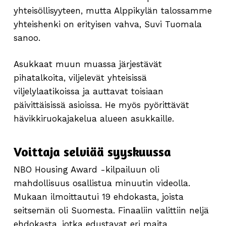
yhteisöllisyyteen, mutta Alppikylän talossamme
yhteishenki on erityisen vahva, Suvi Tuomala
sanoo.
Asukkaat muun muassa järjestävät
pihatalkoita, viljelevät yhteisissä
viljelylaatikoissa ja auttavat toisiaan
päivittäisissä asioissa. He myös pyörittävät
hävikkiruokajakelua alueen asukkaille.
Voittaja selviää syyskuussa
NBO Housing Award -kilpailuun oli
mahdollisuus osallistua minuutin videolla.
Mukaan ilmoittautui 19 ehdokasta, joista
seitsemän oli Suomesta. Finaaliin valittiin neljä
ehdokasta, jotka edustavat eri maita.