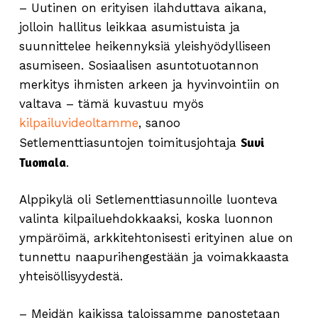
– Uutinen on erityisen ilahduttava aikana,
jolloin hallitus leikkaa asumistuista ja
suunnittelee heikennyksiä yleishyödylliseen
asumiseen. Sosiaalisen asuntotuotannon
merkitys ihmisten arkeen ja hyvinvointiin on
valtava – tämä kuvastuu myös
kilpailuvideoltamme
, sanoo
Suvi
Setlementtiasuntojen toimitusjohtaja
Tuomala
.
Alppikylä oli Setlementtiasunnoille luonteva
valinta kilpailuehdokkaaksi, koska luonnon
ympäröimä, arkkitehtonisesti erityinen alue on
tunnettu naapurihengestään ja voimakkaasta
yhteisöllisyydestä.
– Meidän kaikissa taloissamme panostetaan