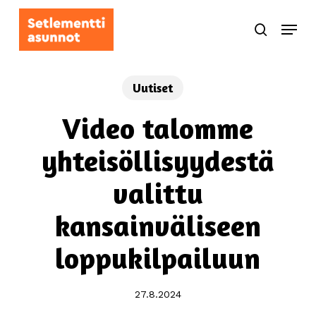
Skip
Menu
to
search
main
content
Uutiset
Video talomme
yhteisöllisyydestä
valittu
kansainväliseen
loppukilpailuun
27.8.2024