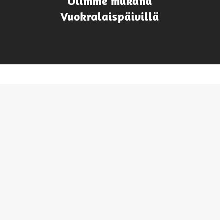
Olimme mukana
Vuokralaispäivillä