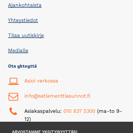
Ajankohtaista
Yhteystiedot
Tilaa uutiskirje
Medialle
Ota yhteyttä
Asioi verkossa
info@setlementtiasunnot.fi
Asiakaspalvelu:
010 837 5300
(ma-to 9-
12)
ARVOSTAMME YKSITYISYYTTÄSI