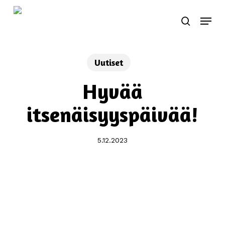
Skip
Menu
to
search
main
content
Uutiset
Hyvää
itsenäisyyspäivää!
5.12.2023