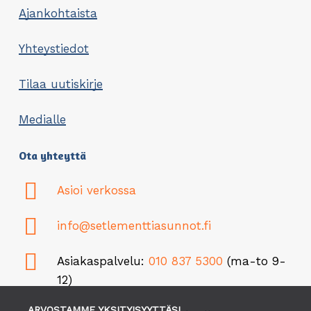
Ajankohtaista
Yhteystiedot
Tilaa uutiskirje
Medialle
Ota yhteyttä
Asioi verkossa
info@setlementtiasunnot.fi
Asiakaspalvelu:
010 837 5300
(ma-to 9-
12)
ARVOSTAMME YKSITYISYYTTÄSI