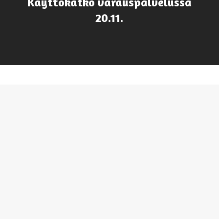
Käyttökatko varauspalvelussa
20.11.