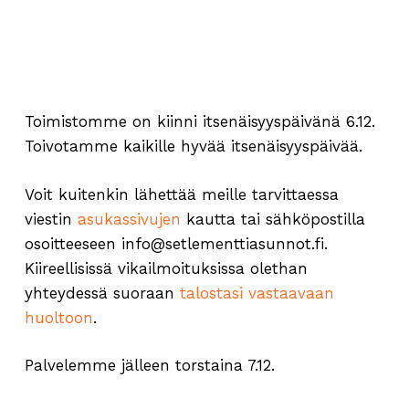
Toimistomme on kiinni itsenäisyyspäivänä 6.12.
Toivotamme kaikille hyvää itsenäisyyspäivää.
Voit kuitenkin lähettää meille tarvittaessa
viestin
asukassivujen
kautta tai sähköpostilla
osoitteeseen info@setlementtiasunnot.fi.
Kiireellisissä vikailmoituksissa olethan
yhteydessä suoraan
talostasi vastaavaan
huoltoon
.
Palvelemme jälleen torstaina 7.12.