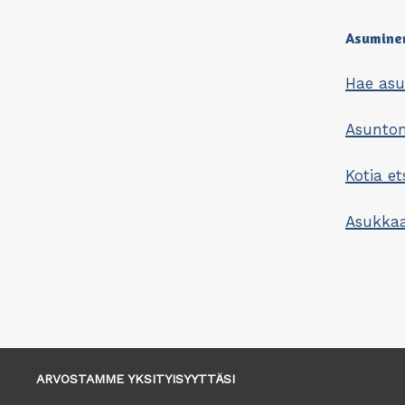
Asumine
Hae as
Asunt
Kotia et
Asukkaa
ARVOSTAMME YKSITYISYYTTÄSI