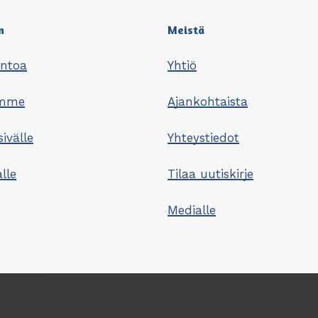
n
Meistä
untoa
Yhtiö
omme
Ajankohtaista
sivälle
Yhteystiedot
lle
Tilaa uutiskirje
Medialle