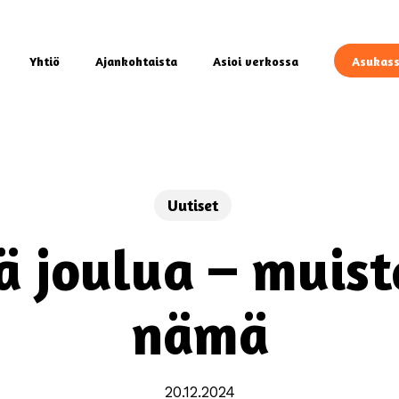
Yhtiö
Ajankohtaista
Asioi verkossa
Asukass
Uutiset
 joulua – muis
nämä
20.12.2024