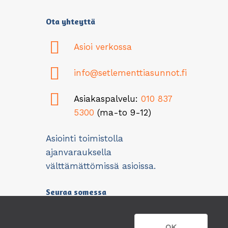
Ota yhteyttä
Asioi verkossa
info@setlementtiasunnot.fi
Asiakaspalvelu:
010 837
5300
(ma-to 9-12)
Asiointi toimistolla
ajanvarauksella
välttämättömissä asioissa.
Seuraa somessa
OK