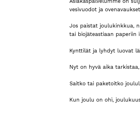
Asiakaspalvelumme on suljettu
vesivuodot ja ovenavaukse
Jos paistat joulukinkkua, n
tai biojäteastiaan paperiin
Kynttilät ja lyhdyt luovat
Nyt on hyvä aika tarkistaa,
Saitko tai paketoitko joulu
Kun joulu on ohi, joulukuus