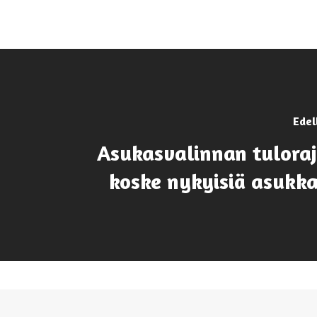
Edel
Asukasvalinnan tuloraj
koske nykyisiä asuk