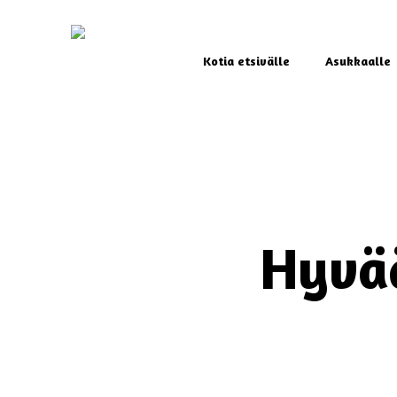
Skip
to
main
Kotia etsivälle
Asukkaalle
content
Hyvää