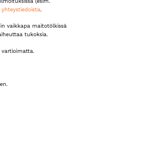
ailmoituksissa (esim.
t
yhteystiedoista
.
iin vaikkapa maitotölkissä
aiheuttaa tukoksia.
vartioimatta.
en.