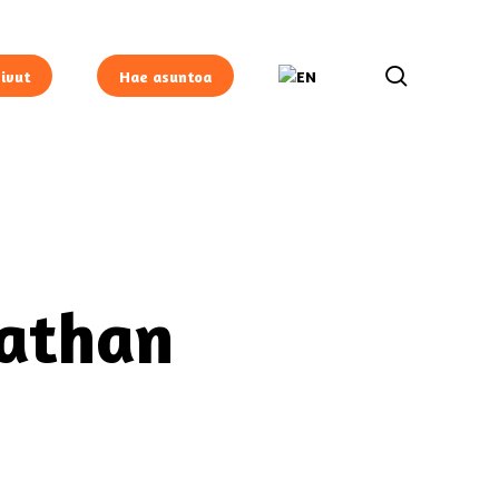
search
ivut
Hae asuntoa
tathan