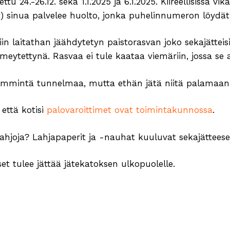
 24.-26.12. sekä 1.1.2025 ja 6.1.2025. Kiireellisissä vik
t) sinua palvelee huolto, jonka puhelinnumeron löydä
iin laitathan jäähdytetyn paistorasvan joko sekajätteis
 imeytettynä. Rasvaa ei tule kaataa viemäriin, jossa se 
 lämmintä tunnelmaa, mutta ethän jätä niitä palamaan 
 että kotisi
palovaroittimet ovat toimintakunnossa
.
lahjoja? Lahjapaperit ja -nauhat kuuluvat sekajätteese
et tulee jättää jätekatoksen ulkopuolelle.