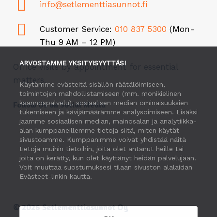
info@setlementtiasunnot.fi
Customer Service:
010 837 5300
(Mon-
Thu 9 AM – 12 PM)
ARVOSTAMME YKSITYISYYTTÄSI
Office visits by appointment for essential
matters.
Käytämme evästeitä sisällön räätälöimiseen,
toimintojen mahdollistamiseen (mm. monikielinen
käännöspalvelu), sosiaalisen median ominaisuuksien
Follow Us on Social Media
tukemiseen ja kävijämäärämme analysoimiseen. Lisäksi
jaamme sosiaalisen median, mainosalan ja analytiikka-
alan kumppaneillemme tietoja siitä, miten käytät
sivustoamme. Kumppanimme voivat yhdistää näitä
tietoja muihin tietoihin, joita olet antanut heille tai
joita on kerätty, kun olet käyttänyt heidän palvelujaan.
Voit muuttaa suostumuksesi tilaan sivuston alalaidan
Evästeet-linkin kautta.
©
2026
Setlementtiasunnot Oy