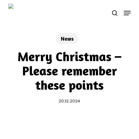
Skip
Menu
to
search
main
content
News
Merry Christmas –
Please remember
these points
20.12.2024