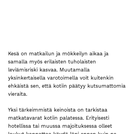
Kesä on matkailun ja mökkeilyn aikaa ja
samalla myös erilaisten tuholaisten
leviämisriski kasvaa. Muutamalla
yksinkertaisella varotoimella voit kuitenkin
ehkäistä sen, että kotiin päätyy kutsumattomia
vieraita.
Yksi tärkeimmistä keinoista on tarkistaa
matkatavarat kotiin palatessa. Erityisesti
hotellissa tai muussa majoituksessa olleet
laukut kannattaa käydä läpi ennen kuin ne