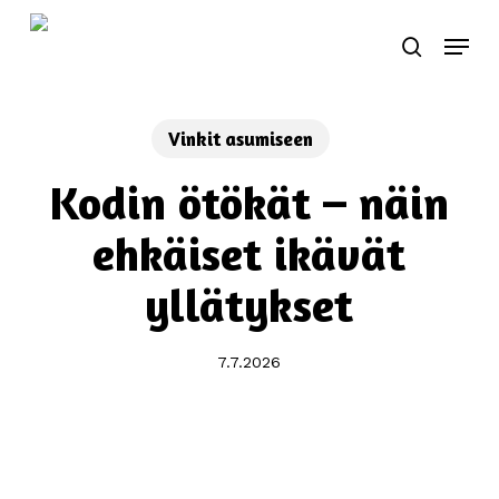
Skip
Menu
to
search
main
content
Vinkit asumiseen
Kodin ötökät – näin
ehkäiset ikävät
yllätykset
7.7.2026