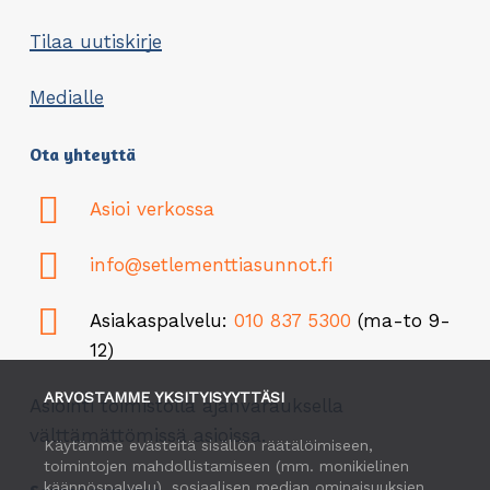
Tilaa uutiskirje
Medialle
Ota yhteyttä
Asioi verkossa
info@setlementtiasunnot.fi
Asiakaspalvelu:
010 837 5300
(ma-to 9-
12)
ARVOSTAMME YKSITYISYYTTÄSI
Asiointi toimistolla ajanvarauksella
välttämättömissä asioissa.
Käytämme evästeitä sisällön räätälöimiseen,
toimintojen mahdollistamiseen (mm. monikielinen
käännöspalvelu), sosiaalisen median ominaisuuksien