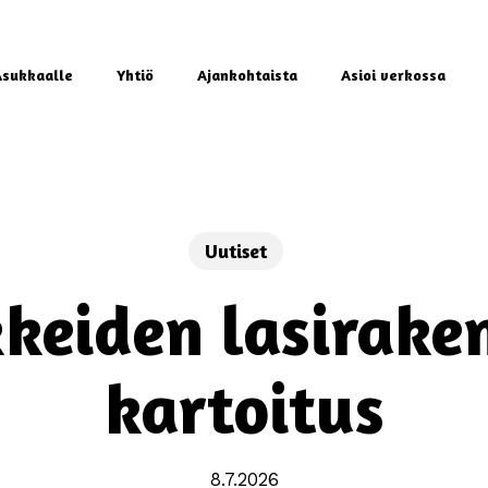
Asukkaalle
Yhtiö
Ajankohtaista
Asioi verkossa
Uutiset
keiden lasirake
kartoitus
8.7.2026