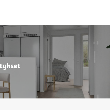
ätykset