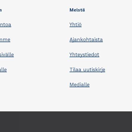
n
Meistä
untoa
Yhtiö
omme
Ajankohtaista
sivälle
Yhteystiedot
lle
Tilaa uutiskirje
Medialle