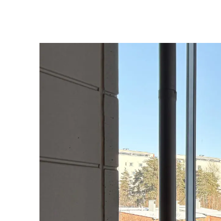
Kirjoita hakutermi ja paina enter aloittaaks