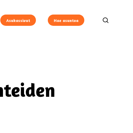
search
Asukassivut
Hae asuntoa
nteiden