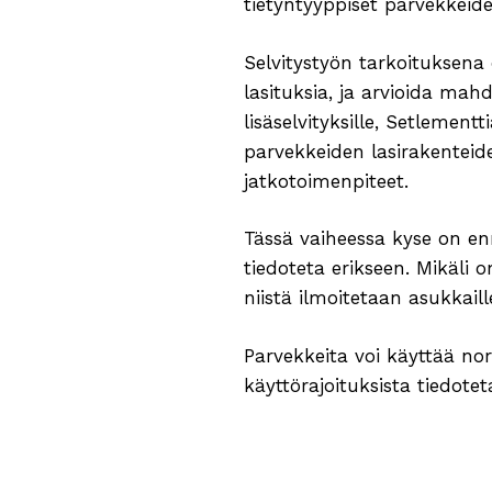
tietyntyyppiset parvekkeiden
Selvitystyön tarkoituksena o
lasituksia, ja arvioida mah
lisäselvityksille, Setlemen
parvekkeiden lasirakenteide
jatkotoimenpiteet.
Tässä vaiheessa kyse on enn
tiedoteta erikseen. Mikäli o
niistä ilmoitetaan asukkaille 
Parvekkeita voi käyttää norma
käyttörajoituksista tiedoteta