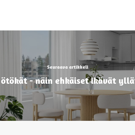
Seuraava artikkeli
ötökät - näin ehkäiset ikävät yll