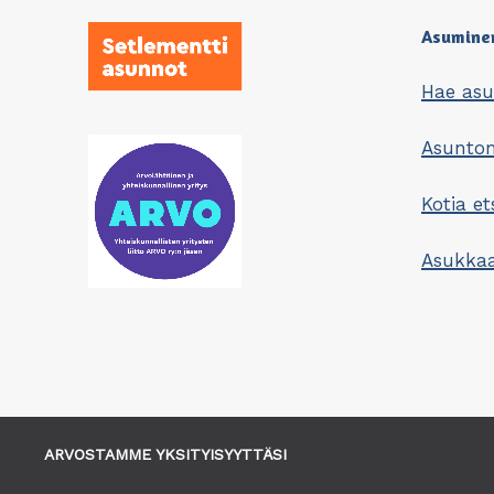
Asumine
Hae as
Asunt
Kotia et
Asukkaa
ARVOSTAMME YKSITYISYYTTÄSI