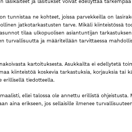
 lasikaiteet ja lasitukset voivat edellyttää tarkempaa 
n tunnistaa ne kohteet, joissa parvekkeilla on lasirake
dollinen jatkotarkastusten tarve. Mikäli kiinteistössä t
ttiasunnot tilaa ulkopuolisen asiantuntijan tarkastukse
n turvallisuutta ja määritellään tarvittaessa mahdolli
akoivasta kartoituksesta. Asukkailta ei edellytetä toime
maa kiinteistöä koskevia tarkastuksia, korjauksia tai kä
erillisellä tiedotteella.
alisti, ellei talossa ole annettu erillistä ohjeistusta. 
an aina erikseen, jos sellaisille ilmenee turvallisuuteen 