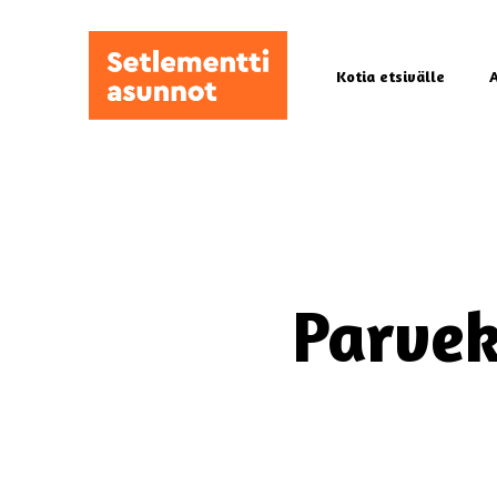
Skip
to
main
Kotia etsivälle
content
Parvek