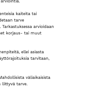
arviointia.
nteisia kaiteita tai
odetaan tarve
n. Tarkastuksessa arvioidaan
set korjaus- tai muut
npiteitä, ellei asiasta
yttörajoituksia tarvitaan,
Mahdollisista väliaikaisista
liittyvä tarve.