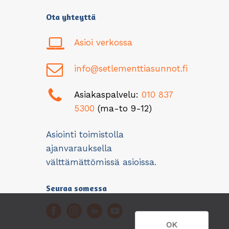
Ota yhteyttä
Asioi verkossa
info@setlementtiasunnot.fi
Asiakaspalvelu:
010 837
5300
(ma-to 9-12)
Asiointi toimistolla
ajanvarauksella
välttämättömissä asioissa.
Seuraa somessa
OK