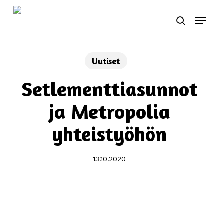
Skip
Menu
to
search
main
content
Uutiset
Setlementtiasunnot
ja Metropolia
yhteistyöhön
13.10.2020