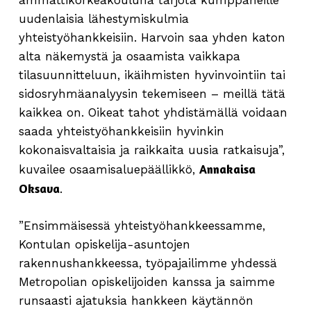
ammattikorkeakouluna tarjota kumppaneille
uudenlaisia lähestymiskulmia
yhteistyöhankkeisiin. Harvoin saa yhden katon
alta näkemystä ja osaamista vaikkapa
tilasuunnitteluun, ikäihmisten hyvinvointiin tai
sidosryhmäanalyysin tekemiseen – meillä tätä
kaikkea on. Oikeat tahot yhdistämällä voidaan
saada yhteistyöhankkeisiin hyvinkin
kokonaisvaltaisia ja raikkaita uusia ratkaisuja”,
Annakaisa
kuvailee osaamisaluepäällikkö,
Oksava
.
”Ensimmäisessä yhteistyöhankkeessamme,
Kontulan opiskelija-asuntojen
rakennushankkeessa, työpajailimme yhdessä
Metropolian opiskelijoiden kanssa ja saimme
runsaasti ajatuksia hankkeen käytännön