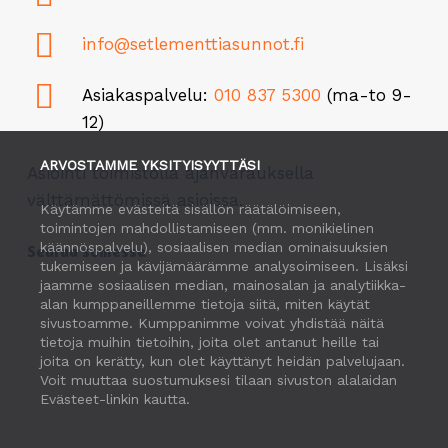
info@setlementtiasunnot.fi
Asiakaspalvelu:
010 837 5300
(ma-to 9-
12)
ARVOSTAMME YKSITYISYYTTÄSI
Asiointi toimistolla ajanvarauksella
välttämättömissä asioissa.
Käytämme evästeitä sisällön räätälöimiseen,
toimintojen mahdollistamiseen (mm. monikielinen
käännöspalvelu), sosiaalisen median ominaisuuksien
Seuraa somessa
tukemiseen ja kävijämäärämme analysoimiseen. Lisäksi
jaamme sosiaalisen median, mainosalan ja analytiikka-
alan kumppaneillemme tietoja siitä, miten käytät
sivustoamme. Kumppanimme voivat yhdistää näitä
tietoja muihin tietoihin, joita olet antanut heille tai
joita on kerätty, kun olet käyttänyt heidän palvelujaan.
Voit muuttaa suostumuksesi tilaan sivuston alalaidan
Evästeet-linkin kautta.