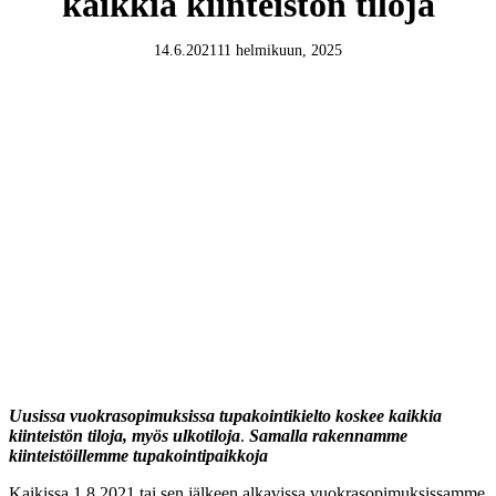
kaikkia kiinteistön tiloja
14.6.2021
11 helmikuun, 2025
Uusissa vuokrasopimuksissa tupakointikielto koskee kaikkia
kiinteistön tiloja, myös ulkotiloja
.
Samalla rakennamme
kiinteistöillemme tupakointipaikkoja
Kaikissa 1.8.2021 tai sen jälkeen alkavissa vuokrasopimuksissamme