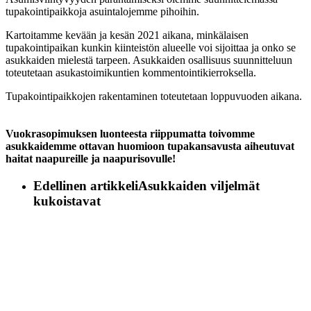
tupakointipaikkoja asuintalojemme pihoihin.
Kartoitamme kevään ja kesän 2021 aikana, minkälaisen
tupakointipaikan kunkin kiinteistön alueelle voi sijoittaa ja onko se
asukkaiden mielestä tarpeen. Asukkaiden osallisuus suunnitteluun
toteutetaan asukastoimikuntien kommentointikierroksella.
Tupakointipaikkojen rakentaminen toteutetaan loppuvuoden aikana.
Vuokrasopimuksen luonteesta riippumatta toivomme
asukkaidemme ottavan huomioon tupakansavusta aiheutuvat
haitat naapureille ja naapurisovulle!
Edellinen artikkeli
Asukkaiden viljelmät
kukoistavat