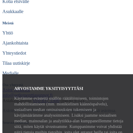
Kotia etsivälle
Asukkaalle
Meistä
Yhtiö
Ajankohtaista
Yhteystiedot
Tilaa uutiskirje
Medialle
Ota yhteyttä
ARVOSTAMME YKSITYISYYTTÄSI
Asioi verkossa
info@setlementtiasunnot.fi
Käytämme evästeitä sisällön räätälöimiseen, toimintojen
Asiakaspalvelu:
010 837 5300
(ma-to 9-12)
mahdollistamiseen (mm. monikielinen käännöspalvelu),
sosiaalisen median ominaisuuksien tukemiseen ja
Asiointi toimistolla ajanvarauksella välttämättömissä asioissa.
kävijämäärämme analysoimiseen. Lisäksi jaamme sosiaalisen
median, mainosalan ja analytiikka-alan kumppaneillemme tietoja
Seuraa somessa
siitä, miten käytät sivustoamme. Kumppanimme voivat yhdistää
näitä tietoja muihin tietoihin, joita olet antanut heille tai joita on