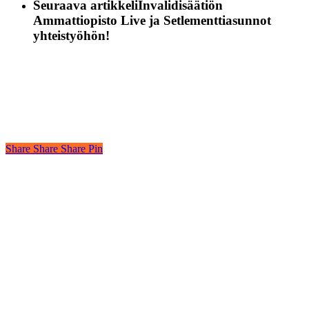
Seuraava artikkeli
Invalidisäätiön
Ammattiopisto Live ja Setlementtiasunnot
yhteistyöhön!
Share
Share
Share
Pin