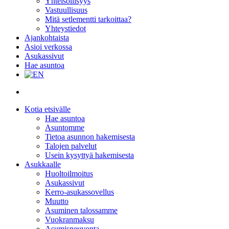
Yhteisöllisyys
Vastuullisuus
Mitä setlementti tarkoittaa?
Yhteystiedot
Ajankohtaista
Asioi verkossa
Asukassivut
Hae asuntoa
search
Kotia etsivälle
Hae asuntoa
Asuntomme
Tietoa asunnon hakemisesta
Talojen palvelut
Usein kysyttyä hakemisesta
Asukkaalle
Huoltoilmoitus
Asukassivut
Kerro-asukassovellus
Muutto
Asuminen talossamme
Vuokranmaksu
Asumisneuvonta