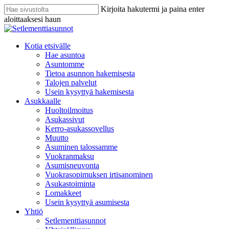
Skip
Kirjoita hakutermi ja paina enter
to
aloittaaksesi haun
main
Sulje
content
haku
search
Menu
Kotia etsivälle
Hae asuntoa
Asuntomme
Tietoa asunnon hakemisesta
Talojen palvelut
Usein kysyttyä hakemisesta
Asukkaalle
Huoltoilmoitus
Asukassivut
Kerro-asukassovellus
Muutto
Asuminen talossamme
Vuokranmaksu
Asumisneuvonta
Vuokrasopimuksen irtisanominen
Asukastoiminta
Lomakkeet
Usein kysyttyä asumisesta
Yhtiö
Setlementtiasunnot