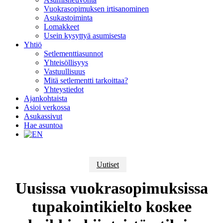
Vuokrasopimuksen irtisanominen
Asukastoiminta
Lomakkeet
Usein kysyttyä asumisesta
Yhtiö
Setlementtiasunnot
Yhteisöllisyys
Vastuullisuus
Mitä setlementti tarkoittaa?
Yhteystiedot
Ajankohtaista
Asioi verkossa
Asukassivut
Hae asuntoa
Uutiset
Uusissa vuokrasopimuksissa
tupakointikielto koskee