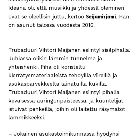
Ideana oli, että musiikki ja yhdessä oleminen
Seijamirjami
ovat se oleellisin juttu, kertoo
. Hän
on asunut talossa vuodesta 2016.
Trubaduuri Vihtori Maijanen esiintyi sisäpihalla.
Juhlassa olikin lämmin tunnelma ja
yhteishenki. Piha oli koristeltu
kierrätysmateriaaleista tehdyillä viireillä ja
asukasparvekkeelta lainatuilla kukilla.
Trubaduuri Vihtori Maijanen esiintyi pihalla
keväisessä auringonpaisteessa, ja kuuntelijat
istuivat penkeillä, joihin oli laitettu räsymatot
lämmikkeeksi.
– Jokainen asukastoimikunnassa hyödynsi