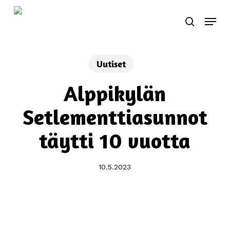
Skip
Menu
to
search
main
content
Uutiset
Alppikylän
Setlementtiasunnot
täytti 10 vuotta
10.5.2023