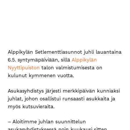
Alppikylän Setlementtiasunnot juhli lauantaina
6.5. syntymäpäiviään, sillä
Alppikylän
Nyyttipuiston
talon valmistumisesta on
kulunut kymmenen vuotta.
Asukasyhdistys järjesti merkkipäivän kunniaksi
juhlat, johon osallistui runsaasti asukkaita ja
myös kutsuvieraita.
– Aloitimme juhlan suunnittelun
asukasyhdistyksessä noin kuukausi sitten.