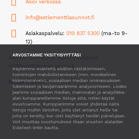
Asioi verkossa
info@setlementtiasunnot.fi
Asiakaspalvelu:
010 837 5300
(ma-to 9-
12)
ARVOSTAMME YKSITYISYYTTÄSI
Asiointi toimistolla ajanvarauksella
välttämättömissä asioissa.
Käytämme evästeitä sisällön räätälöimiseen,
toimintojen mahdollistamiseen (mm. monikielinen
käännöspalvelu), sosiaalisen median ominaisuuksien
Seuraa somessa
tukemiseen ja kävijämäärämme analysoimiseen. Lisäksi
jaamme sosiaalisen median, mainosalan ja analytiikka-
alan kumppaneillemme tietoja siitä, miten käytät
sivustoamme. Kumppanimme voivat yhdistää näitä
tietoja muihin tietoihin, joita olet antanut heille tai
joita on kerätty, kun olet käyttänyt heidän palvelujaan.
Voit muuttaa suostumuksesi tilaan sivuston alalaidan
Evästeet-linkin kautta.