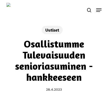
Skip
Menu
to
search
main
content
Uutiset
Osallistumme
Tulevaisuuden
senioriasuminen -
hankkeeseen
28.4.2023