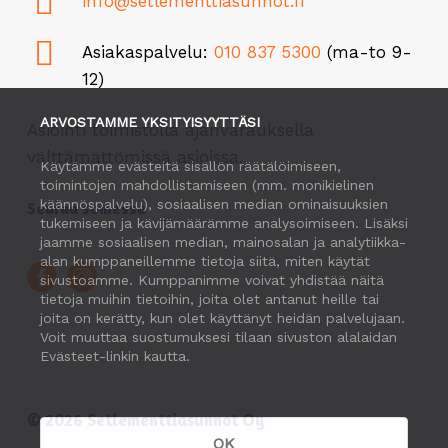
info@setlementtiasunnot.fi
Asiakaspalvelu:
010 837 5300
(ma-to 9-
12)
ARVOSTAMME YKSITYISYYTTÄSI
Asiointi toimistolla ajanvarauksella
välttämättömissä asioissa.
Käytämme evästeitä sisällön räätälöimiseen,
toimintojen mahdollistamiseen (mm. monikielinen
käännöspalvelu), sosiaalisen median ominaisuuksien
Seuraa somessa
tukemiseen ja kävijämäärämme analysoimiseen. Lisäksi
jaamme sosiaalisen median, mainosalan ja analytiikka-
alan kumppaneillemme tietoja siitä, miten käytät
sivustoamme. Kumppanimme voivat yhdistää näitä
tietoja muihin tietoihin, joita olet antanut heille tai
joita on kerätty, kun olet käyttänyt heidän palvelujaan.
Voit muuttaa suostumuksesi tilaan sivuston alalaidan
Evästeet-linkin kautta.
©
2026
Setlementtiasunnot Oy
OK