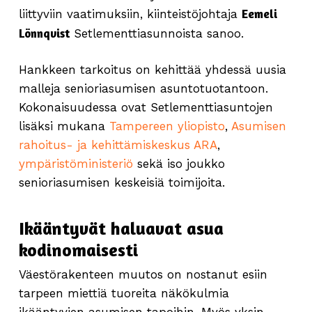
Eemeli
liittyviin vaatimuksiin, kiinteistöjohtaja
Lönnqvist
Setlementtiasunnoista sanoo.
Hankkeen tarkoitus on kehittää yhdessä uusia
malleja senioriasumisen asuntotuotantoon.
Kokonaisuudessa ovat Setlementtiasuntojen
lisäksi mukana
Tampereen yliopisto
,
Asumisen
rahoitus- ja kehittämiskeskus ARA
,
ympäristöministeriö
sekä iso joukko
senioriasumisen keskeisiä toimijoita.
Ikääntyvät haluavat asua
kodinomaisesti
Väestörakenteen muutos on nostanut esiin
tarpeen miettiä tuoreita näkökulmia
ikääntyvien asumisen tapoihin. Myös yksin