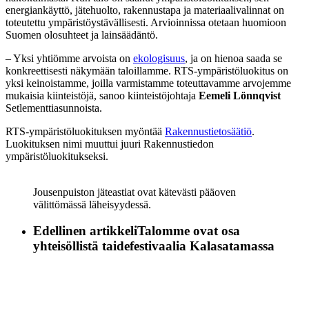
energiankäyttö, jätehuolto, rakennustapa ja materiaalivalinnat on
toteutettu ympäristöystävällisesti. Arvioinnissa otetaan huomioon
Suomen olosuhteet ja lainsäädäntö.
– Yksi yhtiömme arvoista on
ekologisuus
, ja on hienoa saada se
konkreettisesti näkymään taloillamme. RTS-ympäristöluokitus on
yksi keinoistamme, joilla varmistamme toteuttavamme arvojemme
mukaisia kiinteistöjä, sanoo kiinteistöjohtaja
Eemeli Lönnqvist
Setlementtiasunnoista.
RTS-ympäristöluokituksen myöntää
Rakennustietosäätiö
.
Luokituksen nimi muuttui juuri Rakennustiedon
ympäristöluokitukseksi.
Jousenpuiston jäteastiat ovat kätevästi pääoven
välittömässä läheisyydessä.
Edellinen artikkeli
Talomme ovat osa
yhteisöllistä taidefestivaalia Kalasatamassa