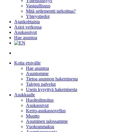
Yhteisöllisyys
Vastuullisuus
Mitä setlementti tarkoittaa?
Yhteystiedot
Ajankohtaista
Asioi verkossa
Asukassivut
Hae asuntoa
search
Kotia etsivälle
Hae asuntoa
Asuntomme
Tietoa asunnon hakemisesta
Talojen palvelut
Usein kysyttyä hakemisesta
Asukkaalle
Huoltoilmoitus
Asukassivut
Kerro-asukassovellus
Muutto
Asuminen talossamme
Vuokranmaksu
Asumisneuvonta