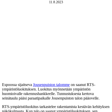
11.8.2023
Espoossa sijaitseva
Jousenpuiston talomme
on saanut RTS-
ympäristöluokituksen. Luokitus myönnetään ympäristön
huomioivalle rakennushankkeelle. Tunnustuksesta kertova
seinätaulu pääsi paraatipaikalle Jousenpuiston talon pääovelle.
RTS-ympäristöluokitus tarkastelee rakentamista kestävän kehityksen
näkökulmasta. Kun talo on saanut ympäristöluokituksen, sen