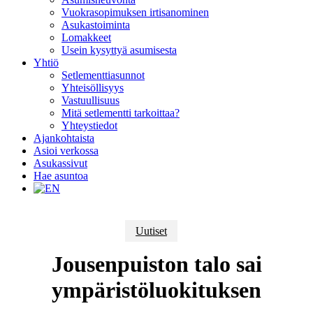
Vuokrasopimuksen irtisanominen
Asukastoiminta
Lomakkeet
Usein kysyttyä asumisesta
Yhtiö
Setlementtiasunnot
Yhteisöllisyys
Vastuullisuus
Mitä setlementti tarkoittaa?
Yhteystiedot
Ajankohtaista
Asioi verkossa
Asukassivut
Hae asuntoa
Uutiset
Jousenpuiston talo sai
ympäristöluokituksen