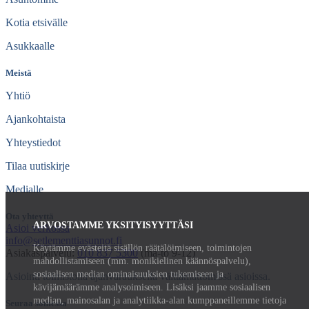
Kotia etsivälle
Asukkaalle
Meistä
Yhtiö
Ajankohtaista
Yhteystiedot
Tilaa uutiskirje
Medialle
Ota yhteyttä
ARVOSTAMME YKSITYISYYTTÄSI
Asioi verkossa
info@setlementtiasunnot.fi
Käytämme evästeitä sisällön räätälöimiseen, toimintojen
Asiakaspalvelu:
010 837 5300
(ma-to 9-12)
mahdollistamiseen (mm. monikielinen käännöspalvelu),
sosiaalisen median ominaisuuksien tukemiseen ja
Asiointi toimistolla ajanvarauksella välttämättömissä asioissa.
kävijämäärämme analysoimiseen. Lisäksi jaamme sosiaalisen
median, mainosalan ja analytiikka-alan kumppaneillemme tietoja
Seuraa somessa