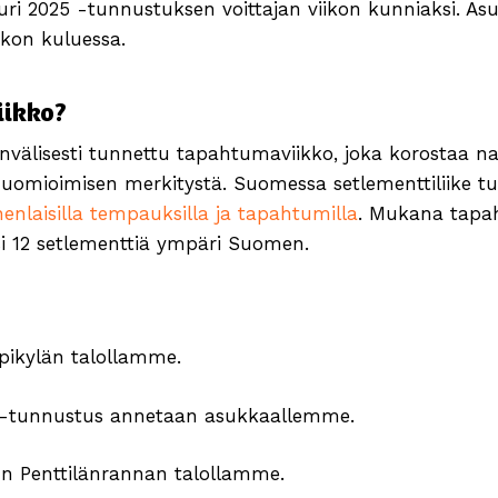
i 2025 -tunnustuksen voittajan viikon kunniaksi. A
kon kuluessa.
iikko?
nvälisesti tunnettu tapahtumaviikko, joka korostaa 
 huomioimisen merkitystä. Suomessa setlementtiliike t
nlaisilla tempauksilla ja tapahtumilla
. Mukana tapa
si 12 setlementtiä ympäri Suomen.
pikylän talollamme.
5 -tunnustus annetaan asukkaallemme.
un Penttilänrannan talollamme.