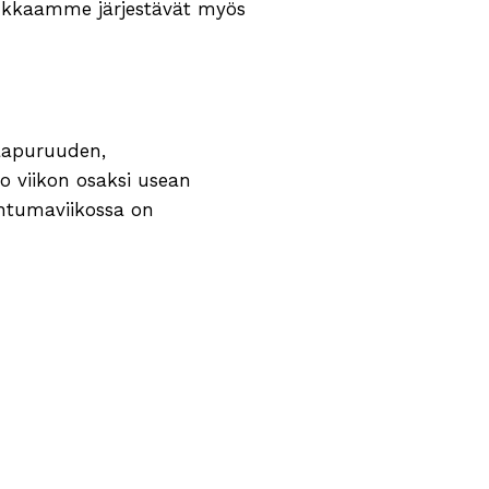
sukkaamme järjestävät myös
naapuruuden,
uo viikon osaksi usean
htumaviikossa on