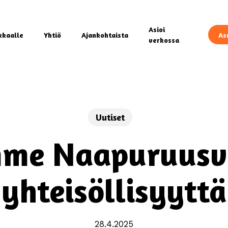
Asioi
kkaalle
Yhtiö
Ajankohtaista
As
verkossa
Uutiset
mme Naapuruusvi
yhteisöllisyyttä
28.4.2025