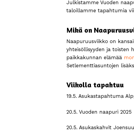
Julkistamme Vuoden naapur
taloillamme tapahtumia vii
Mikä on Naapuruusv
Naapuruusviikko on kansai
yhteisöllisyyden ja toisten
paikkakunnan elämää
mone
Setlementtiasuntojen lisäk
Viikolla tapahtuu
19.5. Asukastapahtuma Alp
20.5. Vuoden naapuri 202
20.5. Asukaskahvit Joensu