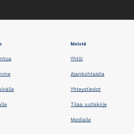
n
Meistä
untoa
Yhtiö
omme
Ajankohtaista
sivälle
Yhteystiedot
lle
Tilaa uutiskirje
Medialle