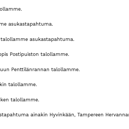
alollamme.
amme asukastapahtuma.
 talollamme asukastapahtuma.
rppis Postipuiston talollamme.
uun Penttilänrannan talollamme.
kin talollamme.
sken talollamme.
kastapahtuma ainakin Hyvinkään, Tampereen Hervanna