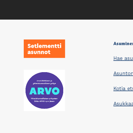
Asumine
Hae as
Asunt
Kotia et
Asukkaa