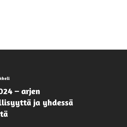
kkeli
024 – arjen
llisyyttä ja yhdessä
tä