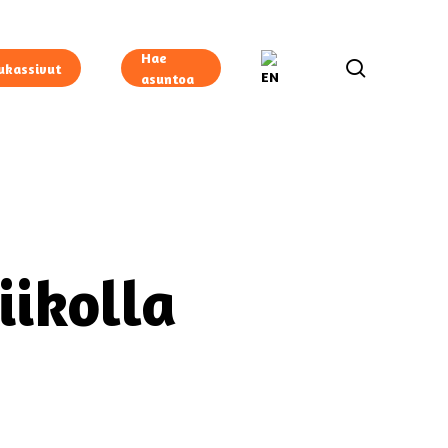
Hae
search
ukassivut
asuntoa
ikolla