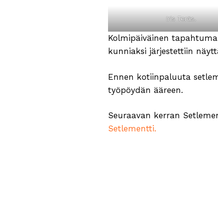
Iris Teräs.
Kolmipäiväinen tapahtuma 
kunniaksi järjestettiin näyt
Ennen kotiinpaluuta setleme
työpöydän ääreen.
Seuraavan kerran Setlementt
Setlementti.