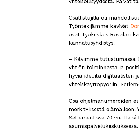
yhteisöllisyydestä. Päivät 
Osallistujilla oli mahdolli
Työntekijämme kävivät
Dom
ovat Työkeskus Rovalan ka
kannatusyhdistys.
– Kävimme tutustumassa Dom
yhtiön toiminnasta ja posit
hyviä ideoita digitaalisten 
yhteiskäyttöpyöriin, Setle
Osa ohjelmanumeroiden esii
merkityksestä elämälleen. Y
Setlementissä 70 vuotta si
asumispalvelukeskuksessa.