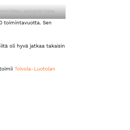
menttiläiset Joulupukin luona.
0 toimintavuotta. Sen
itä oli hyvä jatkaa takaisin
 toimii
Toivola-Luotolan