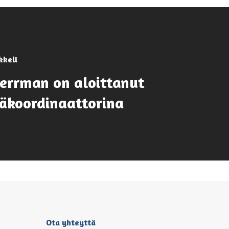
kkeli
errman on aloittanut
täkoordinaattorina
Ota yhteyttä