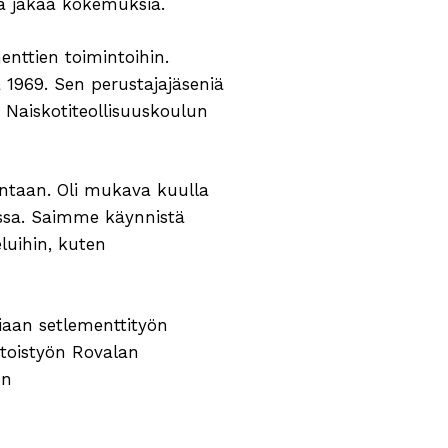
 ja jakaa kokemuksia.
enttien toimintoihin.
 1969. Sen perustajajäseniä
Naiskotiteollisuuskoulun
intaan. Oli mukava kuulla
oissa. Saimme käynnistä
eluihin, kuten
iaan setlementtityön
ehtoistyön Rovalan
en