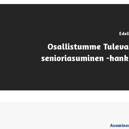
Edel
Osallistumme Tuleva
senioriasuminen -han
Asumine