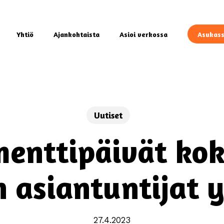
Yhtiö
Ajankohtaista
Asioi verkossa
Asukass
Uutiset
enttipäivät kok
n asiantuntijat 
27.4.2023