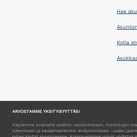
Hae as
Asunt
Kotia et
Asukkaa
ARVOSTAMME YKSITYISYYTTÄSI
Käytämme evästeitä sisällön räätälöimiseen, toimintojen ma
tukemiseen ja kävijämäärämme analysoimiseen. Lisäksi jaamm
miten käytät sivustoamme. Kumppanimme voivat yhdistää näitä t