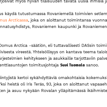
tarjosivat myös hyvän tilaisuuden tavata uusia ihmisiä
suus käydä tutustumassa Rovaniemellä toimivien setlem
us Arcticassa
, joka on aloittanut toimintansa vuonna
nnatusyhdistys, Rovaniemen kaupunki ja Rovaniemen 
us Arctica -säätiön, eli tuttavallisesti DASsin toim
iivisesta vireestä. Yhteisöllisyys on kantava teema tal
järjestelmien kehitykseen ja asukkaille tarjottaviin palv
Suvi Tuomala
menttiasuntojen toimitusjohtaja
sanoo.
ntyjistä kertoi sykähdyttäviä omakohtaisia kokemuks
ksi heistä oli Iris Teräs, 93, joka on aloittanut vapaa
tten ja asuu nykyään Rovalan ylläpitämässä ikäihmist