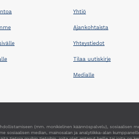
untoa
Yhtiö
omme
Ajankohtaista
sivälle
Yhteystiedot
lle
Tilaa uutiskirje
Medialle
hdollistamiseen (mm. monikielinen käännöspalvelu), sosiaalisen m
e sosiaalisen median, mainosalan ja analytiikka-alan kumppaneille
ietoja muihin tietoihin, joita olet antanut heille tai joita on ker