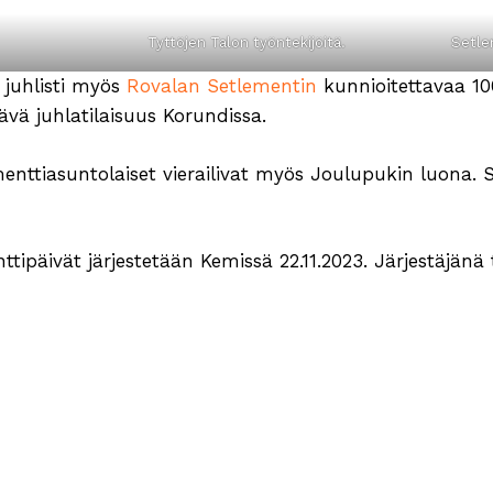
Tyttöjen Talon työntekijöitä.
Setle
juhlisti myös
Rovalan Setlementin
kunnioitettavaa 10
tävä juhlatilaisuus Korundissa.
nttiasuntolaiset vierailivat myös Joulupukin luona. Si
ipäivät järjestetään Kemissä 22.11.2023. Järjestäjänä