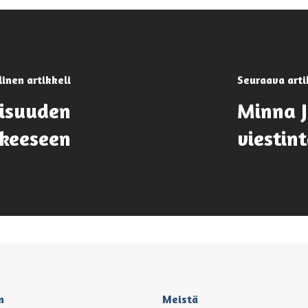
linen artikkeli
Seuraava arti
isuuden
Minna J
kkeeseen
viestin
n
Meistä