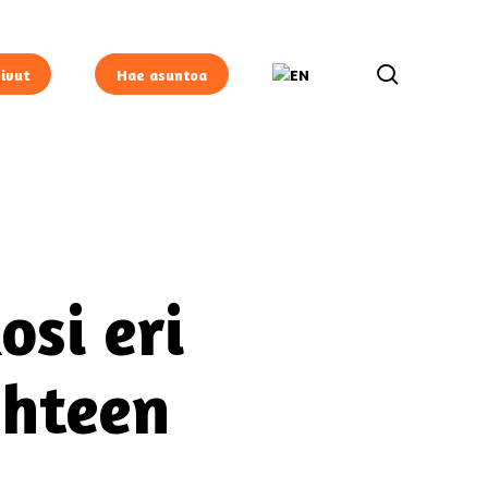
search
ivut
Hae asuntoa
osi eri
yhteen