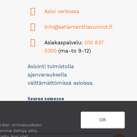
Asioi verkossa
info@setlementtiasunnot.fi
Asiakaspalvelu:
010 837
5300
(ma-to 9-12)
Asiointi toimistolla
ajanvarauksella
välttämättömissä asioissa.
Seuraa somessa
OK
edian ominaisuuksien
mme tietoja siitä,
ätty, kun olet